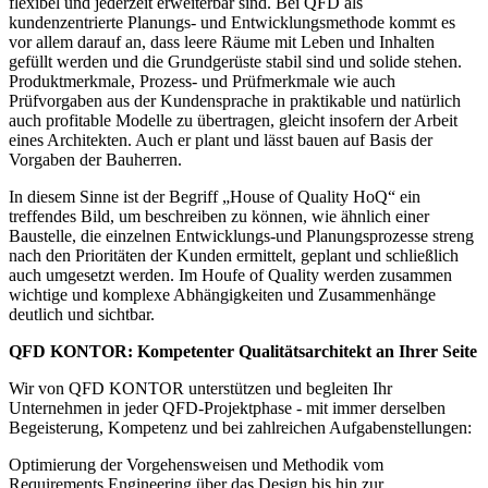
flexibel und jederzeit erweiterbar sind. Bei QFD als
kundenzentrierte Planungs- und Entwicklungsmethode kommt es
vor allem darauf an, dass leere Räume mit Leben und Inhalten
gefüllt werden und die Grundgerüste stabil sind und solide stehen.
Produktmerkmale, Prozess- und Prüfmerkmale wie auch
Prüfvorgaben aus der Kundensprache in praktikable und natürlich
auch profitable Modelle zu übertragen, gleicht insofern der Arbeit
eines Architekten. Auch er plant und lässt bauen auf Basis der
Vorgaben der Bauherren.
In diesem Sinne ist der Begriff „House of Quality HoQ“ ein
treffendes Bild, um beschreiben zu können, wie ähnlich einer
Baustelle, die einzelnen Entwicklungs-und Planungsprozesse streng
nach den Prioritäten der Kunden ermittelt, geplant und schließlich
auch umgesetzt werden. Im Houfe of Quality werden zusammen
wichtige und komplexe Abhängigkeiten und Zusammenhänge
deutlich und sichtbar.
QFD KONTOR: Kompetenter Qualitätsarchitekt an Ihrer Seite
Wir von QFD KONTOR unterstützen und begleiten Ihr
Unternehmen in jeder QFD-Projektphase - mit immer derselben
Begeisterung, Kompetenz und bei zahlreichen Aufgabenstellungen:
Optimierung der Vorgehensweisen und Methodik vom
Requirements Engineering über das Design bis hin zur