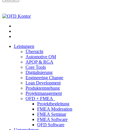
Leistungen
Übersicht
Automotive QM
APQP & RGA
Core Tools
Digitalisierung
Engineering Change
Lean Development
Produktentstehung
Projektmanagement
QFD + FMEA
Projektbegleitung
FMEA Moderation
FMEA Seminar
FMEA Software
QFD Software
Unternehmen