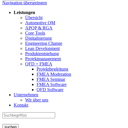
Navigation überspringen
Leistungen
Übersicht
Automotive QM
APQP & RGA
Core Tools
Digitalisierung
Engineering Change
Lean Development
Produktentstehung
Projektmanagement
QFD + FMEA
Projektbegleitung
FMEA Moderation
FMEA Seminar
FMEA Software
QFD Software
Unternehmen
Wir über uns
Kontakt
suchen